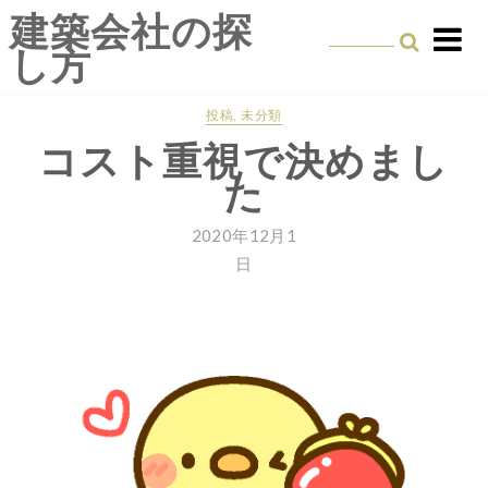
Skip
建築会社の探
to
し方
content
投稿
,
未分類
コスト重視で決めまし
た
2020年12月1
日