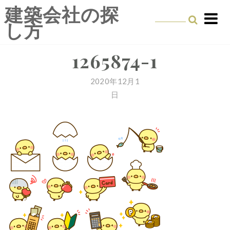
Skip
建築会社の探
to
し方
content
1265874-1
2020年12月1
日