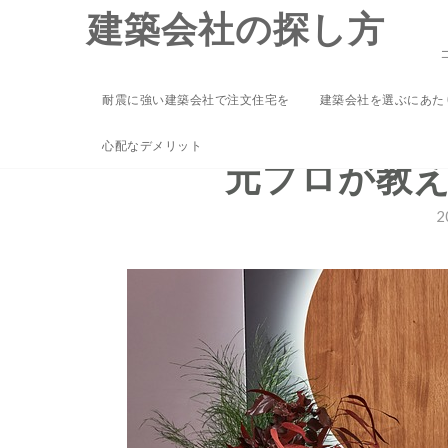
Skip
建築会社の探し方
to
content
耐震に強い建築会社で注文住宅を
建築会社を選ぶにあた
ハウスメーカーと
心配なデメリット
元プロが教
2