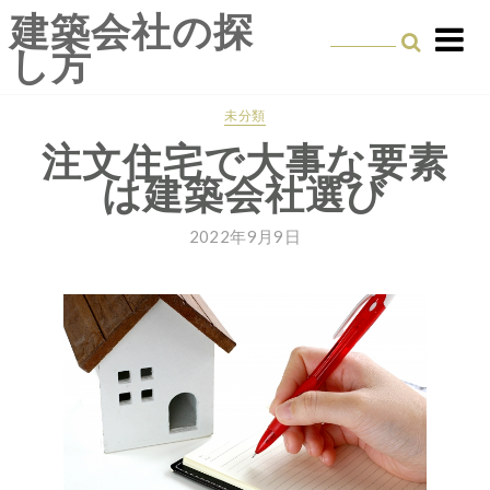
Skip
建築会社の探
to
し方
content
未分類
注文住宅で大事な要素
は建築会社選び
2022年9月9日