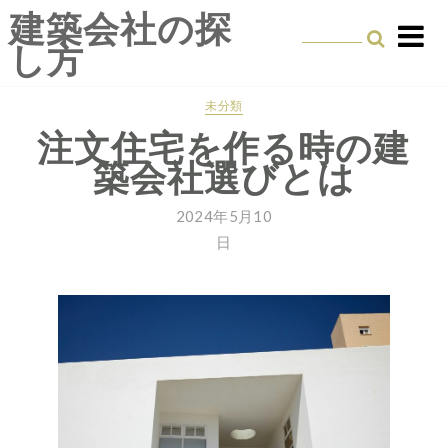
Skip
建築会社の探
to
し方
content
未分類
注文住宅を作る時の建
築会社選びとは
2024年5月10
日