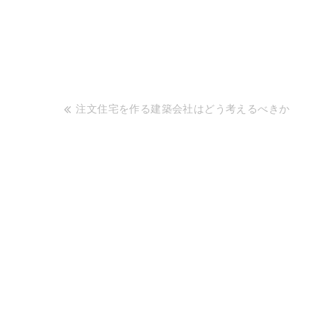
投
注文住宅を作る建築会社はどう考えるべきか
稿
ナ
ビ
ゲ
ー
シ
ョ
ン