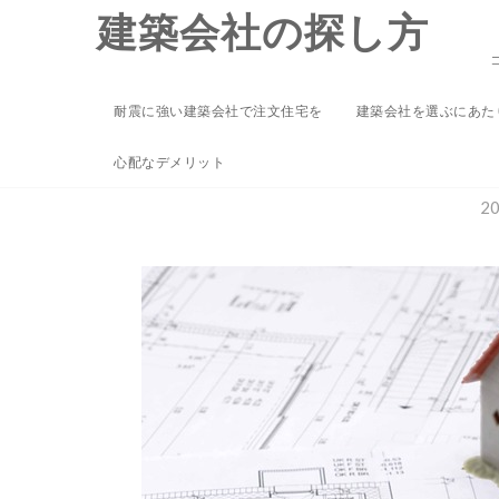
Skip
建築会社の探し方
to
content
耐震に強い建築会社で注文住宅を
建築会社を選ぶにあた
注文住宅を建築会
心配なデメリット
2