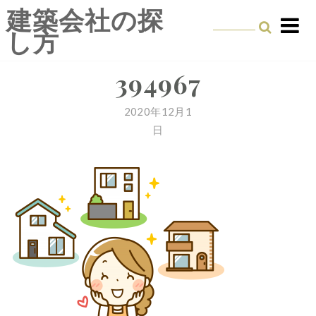
Skip
建築会社の探
to
し方
content
394967
2020年12月1
日