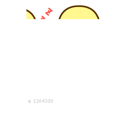
投
1264330
稿
ナ
ビ
ゲ