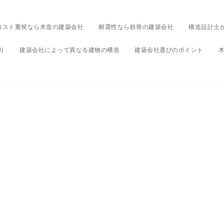
コスト重視なら木造の建築会社
耐震性なら鉄骨の建築会社
構造設計士
り
建築会社によって異なる建物の構造
建築会社選びのポイント
264330
020年12月1日