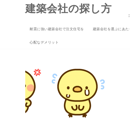
Skip
建築会社の探し方
to
content
耐震に強い建築会社で注文住宅を
建築会社を選ぶにあた
1
心配なデメリット
2