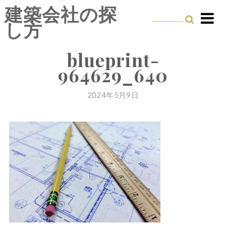
Skip
建築会社の探
to
し方
content
blueprint-
964629_640
2024年5月9日