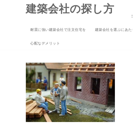
Skip
建築会社の探し方
to
content
耐震に強い建築会社で注文住宅を
建築会社を選ぶにあた
construction-
心配なデメリット
2