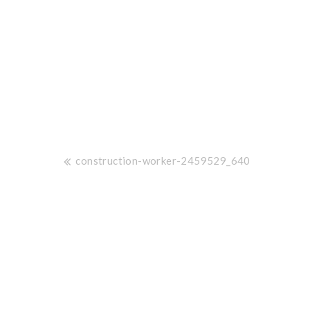
投
construction-worker-2459529_640
稿
ナ
ビ
ゲ
ー
シ
ョ