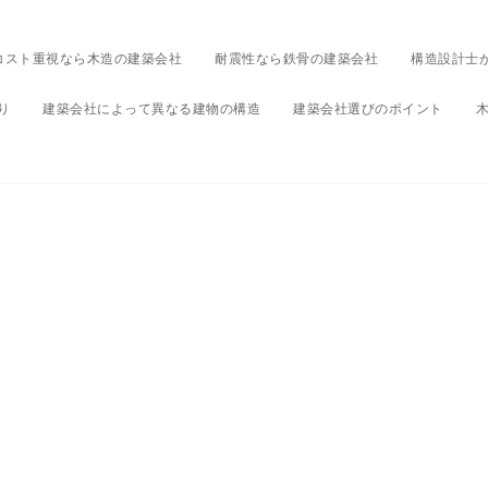
コスト重視なら木造の建築会社
耐震性なら鉄骨の建築会社
構造設計士
り
建築会社によって異なる建物の構造
建築会社選びのポイント
worker-2459529_640
024年5月9日